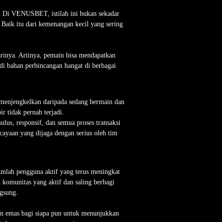
. Di VENUSBET, istilah ini bukan sekadar
 Baik itu dari kemenangan kecil yang sering
arinya. Artinya, pemain bisa mendapatkan
 bahan perbincangan hangat di berbagai
 menjengkelkan daripada sedang bermain dan
r tidak pernah terjadi.
lus, responsif, dan semua proses transaksi
cayaan yang dijaga dengan serius oleh tim
 Jumlah pengguna aktif yang terus meningkat
 komunitas yang aktif dan saling berbagi
gsung.
tan emas bagi siapa pun untuk menunjukkan