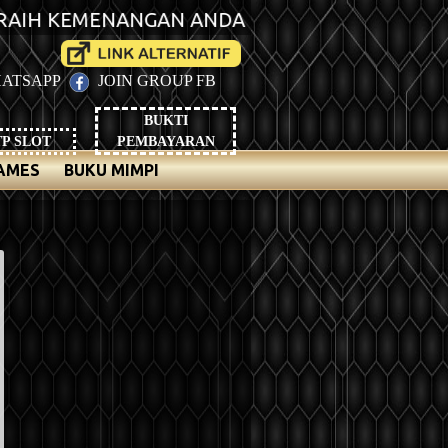
IH KEMENANGAN ANDA HANYA DI VENUS BET.
ATSAPP
JOIN GROUP FB
BUKTI
P SLOT
PEMBAYARAN
AMES
BUKU MIMPI