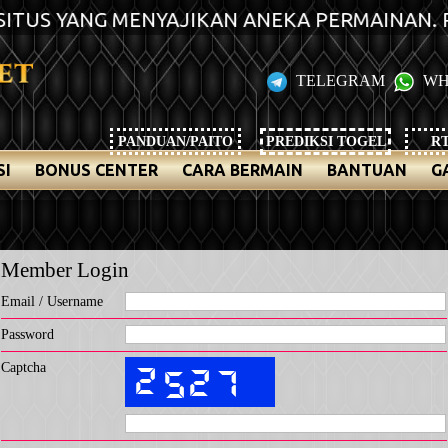
TUS YANG MENYAJIKAN ANEKA PERMAINAN. RA
TELEGRAM
WH
PANDUAN/PAITO
PREDIKSI TOGEL
RT
SI
BONUS CENTER
CARA BERMAIN
BANTUAN
G
Member Login
Email / Username
Password
Captcha