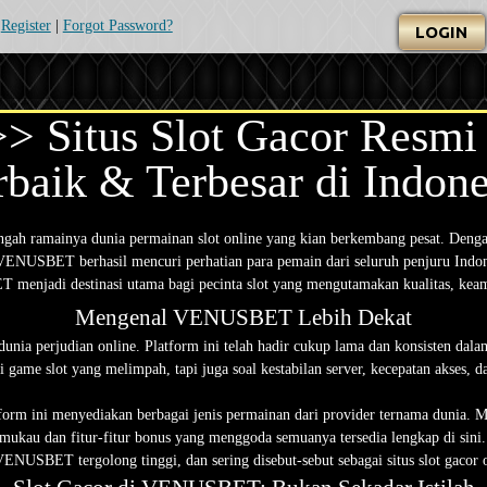
Register
|
Forgot Password?
LOGIN
Situs Slot Gacor Resmi 
rbaik & Terbesar di Indone
engah ramainya dunia permainan slot online yang kian berkembang pesat. De
VENUSBET berhasil mencuri perhatian para pemain dari seluruh penjuru Indones
 menjadi destinasi utama bagi pecinta slot yang mengutamakan kualitas, keam
Mengenal VENUSBET Lebih Dekat
ia perjudian online. Platform ini telah hadir cukup lama dan konsisten dala
 game slot yang melimpah, tapi juga soal kestabilan server, kecepatan akses, 
orm ini menyediakan berbagai jenis permainan dari provider ternama dunia. Mul
mukau dan fitur-fitur bonus yang menggoda semuanya tersedia lengkap di sin
VENUSBET tergolong tinggi, dan sering disebut-sebut sebagai situs slot gacor o