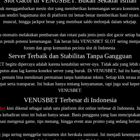
Slot Gacor di VENUSBET: Bukan Sekadar Istilah
ntuk menggambarkan mesin slot yang memberikan kemenangan secara konsisten
 sendiri bagaimana slot di platform ini benar-benar memberikan hasil nyata.
muncul, hingga jackpot besar yang membuat saldo melonjak dalam sekejap.
omatis melakukan pembaruan dan rotasi pada jenis-jenis slot gacor setiap h
dan penuh potensi kemenangan. Tak heran bila VENUSBET SLOT sering menjadi
forum dan grup komunitas pecinta slot di Indonesia.
Server Terbaik dan Stabilitas Tanpa Gangguan
begitu dipercaya adalah karena kestabilan server-nya. Tidak ada yang lebih
rputus atau lag karena koneksi server yang buruk. Di VENUSBET, hal itu hampi
 pemain bisa menikmati permainan tanpa hambatan teknis. Setiap klik terasa mu
pat serta transparan. Ini bukan hanya tentang kenyamanan, tapi juga soal keper
VENUSBET.
VENUSBET Terbesar di Indonesia
bet
kini dikenal sebagai salah satu platform slot online terbesar di Indonesia.
a kehadiran situs ini bukan hanya sesaat. Basis pengguna yang luas menciptakan
masi mengenai game, tips menang, hingga event atau promo yang sedang berlan
t
juga sering menggelar turnamen slot berskala nasional. Ini menjadi kesempa